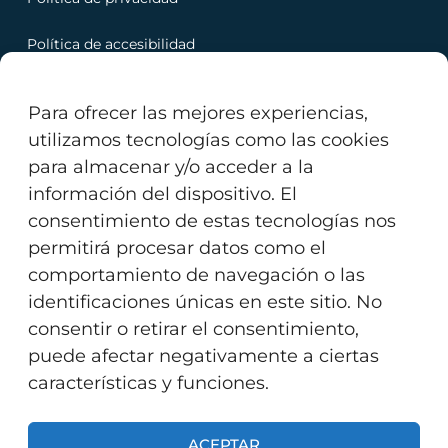
Política de accesibilidad
Política de cookies
Para ofrecer las mejores experiencias,
utilizamos tecnologías como las cookies
para almacenar y/o acceder a la
información del dispositivo. El
Copyright © 2023 Servitec Ingenieria. Todos los
consentimiento de estas tecnologías nos
derechos reservados.
permitirá procesar datos como el
comportamiento de navegación o las
identificaciones únicas en este sitio. No
Powered by
EXPRESIONA
consentir o retirar el consentimiento,
puede afectar negativamente a ciertas
Financiado por la Unión Europea – NextGenerationEU
características y funciones.
ACEPTAR