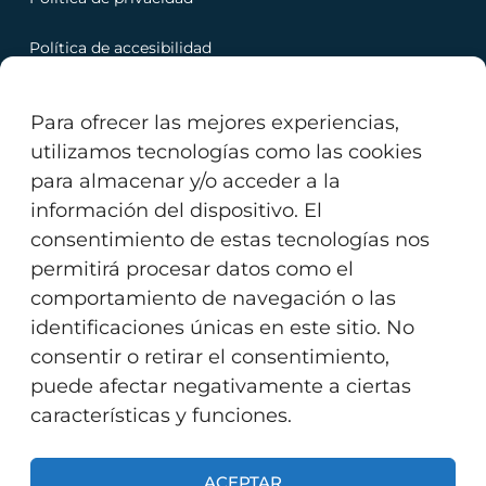
Política de accesibilidad
Política de cookies
Para ofrecer las mejores experiencias,
utilizamos tecnologías como las cookies
para almacenar y/o acceder a la
información del dispositivo. El
Copyright © 2023 Servitec Ingenieria. Todos los
consentimiento de estas tecnologías nos
derechos reservados.
permitirá procesar datos como el
comportamiento de navegación o las
identificaciones únicas en este sitio. No
Powered by
EXPRESIONA
consentir o retirar el consentimiento,
puede afectar negativamente a ciertas
Financiado por la Unión Europea – NextGenerationEU
características y funciones.
ACEPTAR