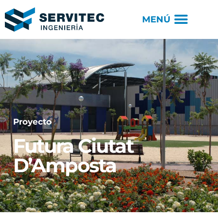
Proyecto
Futura Ciutat
D’Amposta